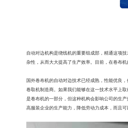
自动对边机构是绕线机的重要组成部，精通这项技
杂性，从而大大提高了生产效率。目前，在
卷布机
国外卷布机的自动对边技术已经成熟，性能优良，
卷取机制造商。如果我们能够在这一技术水平上取
是卷布机的一部分，但这种机构会影响公司的生产
高服装企业的生产能力，降低劳动力成本，而且可