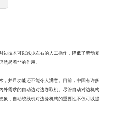
对边技术可以减少左右的人工操作，降低了劳动复
然起着**的作用。
术，并且功能还不能令人满意。目前，中国有许多
内外需求的自动边对边卷取机。尽管自动对边机构
想象，自动绕线机对边缘机构的重要性不仅可以提