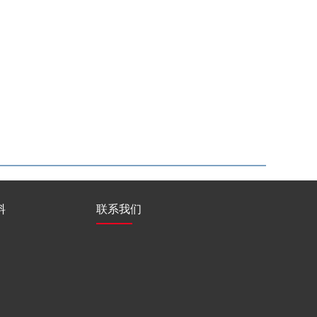
料
联系我们