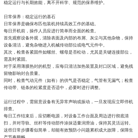
稳定运行与长期效能，离不开科学、规范的保养维护。
日常保养：稳定运行的基石
日常保养是确保布匹包装机持续高效工作的基础。
每日开机前，操作人员应进行简单而全面的检查。
首先观察设备外观，清除表面及内部的布屑、灰尘与其他杂物，保持
设备清洁，避免杂物进入机械传动部位或电气元件中。
其次，检查各紧固件如螺丝、螺母是否松动，尤其是关键连接部位，
需及时紧固。
对于采用薄膜热封的机型，应每日清洁加热装置及封口区域，避免残
留物影响封合质量。
同时，检查气动元件（如有）的供气是否稳定，气管有无漏气；检查
传动带、链条的松紧度是否适中，必要时进行调整。
运行过程中，需留意设备有无异常声响或振动，一旦发现应立即停机
排查。
每日工作结束后，应切断电源，对设备工作台面及周边进行彻底清
扫，并对导轨、丝杆等传动部件涂抹适量润滑油，保持其灵活运转。
这些日常步骤看似简单，却能有效预防小问题累积成大故障，保障生
产节奏顺畅。