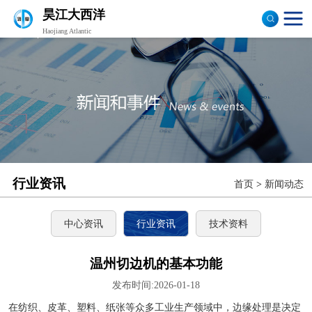
昊江大西洋
Haojiang Atlantic
验布机
打卷机
切边机
布匹包装机
行业资讯
首页
>
新闻动态
中心资讯
行业资讯
技术资料
温州切边机的基本功能
发布时间:2026-01-18
在纺织、皮革、塑料、纸张等众多工业生产领域中，边缘处理是决定