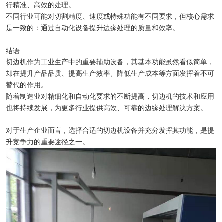
行精准、高效的处理。
不同行业可能对切割精度、速度或特殊功能有不同要求，但核心需求
是一致的：通过自动化设备提升边缘处理的质量和效率。
结语
切边机作为工业生产中的重要辅助设备，其基本功能虽然看似简单，
却在提升产品品质、提高生产效率、降低生产成本等方面发挥着不可
替代的作用。
随着制造业对精细化和自动化要求的不断提高，切边机的技术和应用
也将持续发展，为更多行业提供高效、可靠的边缘处理解决方案。
对于生产企业而言，选择合适的切边机设备并充分发挥其功能，是提
升竞争力的重要途径之一。