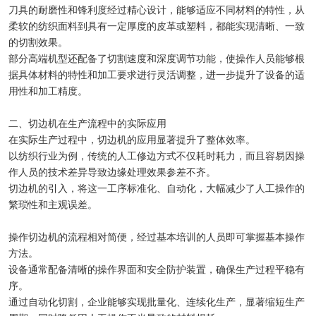
刀具的耐磨性和锋利度经过精心设计，能够适应不同材料的特性，从
柔软的纺织面料到具有一定厚度的皮革或塑料，都能实现清晰、一致
的切割效果。
部分高端机型还配备了切割速度和深度调节功能，使操作人员能够根
据具体材料的特性和加工要求进行灵活调整，进一步提升了设备的适
用性和加工精度。
二、切边机在生产流程中的实际应用
在实际生产过程中，切边机的应用显著提升了整体效率。
以纺织行业为例，传统的人工修边方式不仅耗时耗力，而且容易因操
作人员的技术差异导致边缘处理效果参差不齐。
切边机的引入，将这一工序标准化、自动化，大幅减少了人工操作的
繁琐性和主观误差。
操作切边机的流程相对简便，经过基本培训的人员即可掌握基本操作
方法。
设备通常配备清晰的操作界面和安全防护装置，确保生产过程平稳有
序。
通过自动化切割，企业能够实现批量化、连续化生产，显著缩短生产