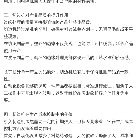
周期，同时降低因人工操作不当导致的材料损耗。
三、切边机对产品品质的提升作用
边缘处理的质量直接影响较终产品的整体品质。
切边机通过精准的切割，确保材料边缘整齐划一，无明显毛刺或不平
整现象。
在纺织制品中，整齐的边缘不仅美观，也能防止面料脱线，延长产品
使用寿命。
在皮革制品中，精细的边缘处理更能体现产品的工艺水准和价值感。
除了提升单一产品的品质外，切边机还有助于保持批量产品的一致
性。
自动化设备能够确保每一件产品都按照相同标准进行处理，避免了人
工操作中可能出现的波动，这对于维护品牌形象和客户信任尤为重
要。
四、切边机在生产成本控制中的价值
引入切边机虽然需要一定的初期投入，但从长期来看，它在生产成本
控制方面发挥着重要作用。
首先，自动化设备减少了对熟练修边工人的依赖，降低了人工成本和