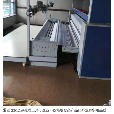
通过优化边缘处理工序，企业不仅能够提高产品的外观和实用品质，