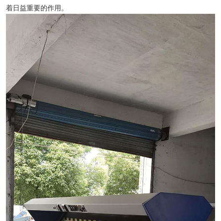
着日益重要的作用。