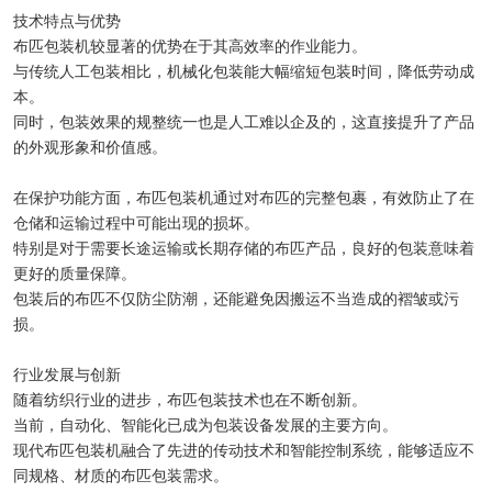
技术特点与优势
布匹包装机较显著的优势在于其高效率的作业能力。
与传统人工包装相比，机械化包装能大幅缩短包装时间，降低劳动成
本。
同时，包装效果的规整统一也是人工难以企及的，这直接提升了产品
的外观形象和价值感。
在保护功能方面，布匹包装机通过对布匹的完整包裹，有效防止了在
仓储和运输过程中可能出现的损坏。
特别是对于需要长途运输或长期存储的布匹产品，良好的包装意味着
更好的质量保障。
包装后的布匹不仅防尘防潮，还能避免因搬运不当造成的褶皱或污
损。
行业发展与创新
随着纺织行业的进步，布匹包装技术也在不断创新。
当前，自动化、智能化已成为包装设备发展的主要方向。
现代布匹包装机融合了先进的传动技术和智能控制系统，能够适应不
同规格、材质的布匹包装需求。