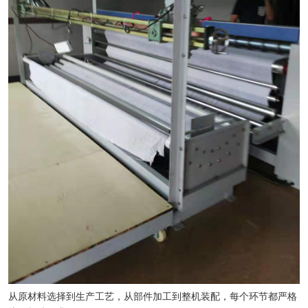
从原材料选择到生产工艺，从部件加工到整机装配，每个环节都严格