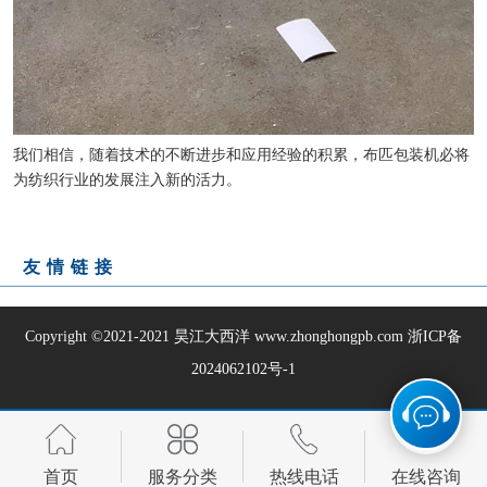
我们相信，随着技术的不断进步和应用经验的积累，布匹包装机必将
为纺织行业的发展注入新的活力。
友情链接
Copyright ©2021-2021
昊江大西洋
www.zhonghongpb.com
浙ICP备
2024062102号-1
首页
服务分类
热线电话
在线咨询