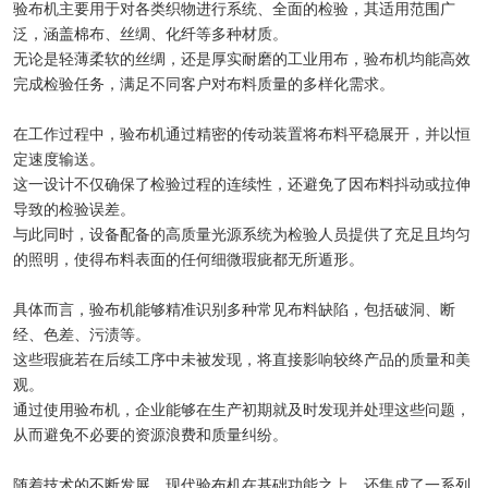
验布机主要用于对各类织物进行系统、全面的检验，其适用范围广
泛，涵盖棉布、丝绸、化纤等多种材质。
无论是轻薄柔软的丝绸，还是厚实耐磨的工业用布，验布机均能高效
完成检验任务，满足不同客户对布料质量的多样化需求。
在工作过程中，验布机通过精密的传动装置将布料平稳展开，并以恒
定速度输送。
这一设计不仅确保了检验过程的连续性，还避免了因布料抖动或拉伸
导致的检验误差。
与此同时，设备配备的高质量光源系统为检验人员提供了充足且均匀
的照明，使得布料表面的任何细微瑕疵都无所遁形。
具体而言，验布机能够精准识别多种常见布料缺陷，包括破洞、断
经、色差、污渍等。
这些瑕疵若在后续工序中未被发现，将直接影响较终产品的质量和美
观。
通过使用验布机，企业能够在生产初期就及时发现并处理这些问题，
从而避免不必要的资源浪费和质量纠纷。
随着技术的不断发展，现代验布机在基础功能之上，还集成了一系列