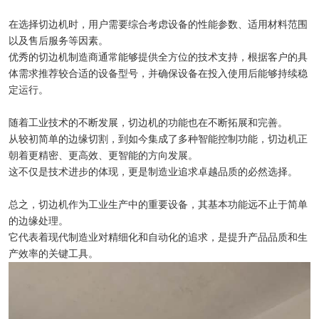
在选择切边机时，用户需要综合考虑设备的性能参数、适用材料范围
以及售后服务等因素。
优秀的切边机制造商通常能够提供全方位的技术支持，根据客户的具
体需求推荐较合适的设备型号，并确保设备在投入使用后能够持续稳
定运行。
随着工业技术的不断发展，切边机的功能也在不断拓展和完善。
从较初简单的边缘切割，到如今集成了多种智能控制功能，切边机正
朝着更精密、更高效、更智能的方向发展。
这不仅是技术进步的体现，更是制造业追求卓越品质的必然选择。
总之，切边机作为工业生产中的重要设备，其基本功能远不止于简单
的边缘处理。
它代表着现代制造业对精细化和自动化的追求，是提升产品品质和生
产效率的关键工具。