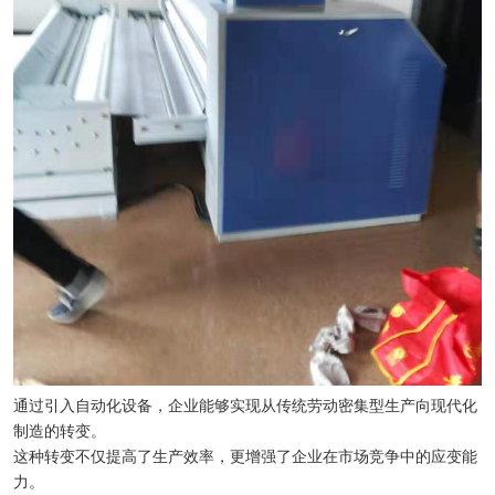
通过引入自动化设备，企业能够实现从传统劳动密集型生产向现代化
制造的转变。
这种转变不仅提高了生产效率，更增强了企业在市场竞争中的应变能
力。