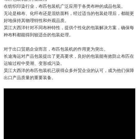
在纺织印染行业，布匹包装机广泛应用于各类布种的成品包装。
无论是棉布、化纤布还是混纺面料，经过适当的包装处理后，都能更
好地保持其物理特性和外观品质。
昊江大西洋针对不同布种特性，提供个性化的包装解决方案，确保每
种布料都能得到较适合的包装处理。
对于出口贸易企业而言，布匹包装机的作用更为突出。
长途海运对产品包装提出了更高要求，良好的包装能有效防止布匹在
运输过程中受潮、变形或污染。
昊江大西洋的布匹包装机已获得众多外贸企业的认可，成为他们保障
出口产品质量的重要装备。